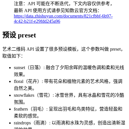
注意：API 可能在不断迭代，下文内容仅供参考，
最新 API 使用方式请参见知数云官方文档：
https://data.zhishuyun.com/documents/821cfbbf-6b97-
4c42-b21f-e29fdd245a96
预设 preset
艺术二维码 API 设置了很多预设模板，这个参数叫做 preset，
取值如下：
sunset（日落）: 融合了夕阳余晖的温暖色调和柔和光线
效果。
floral（花卉）: 带有花朵和植物元素的艺术风格，强调
自然之美。
snowflakes（雪花）: 冰雪世界，具有冰晶和雪花的冷酷
氛围。
feathers（羽毛）: 呈现出羽毛和鸟类特征，营造轻盈和
柔软的感觉。
raindrops（雨滴）: 以雨滴和水珠为灵感，创造出清新湿