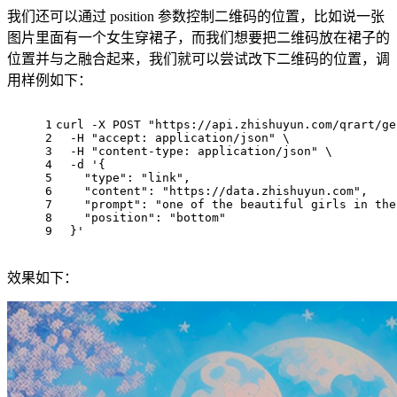
我们还可以通过 position 参数控制二维码的位置，比如说一张
图片里面有一个女生穿裙子，而我们想要把二维码放在裙子的
位置并与之融合起来，我们就可以尝试改下二维码的位置，调
用样例如下：
1
curl -X POST 
"https://api.zhishuyun.com/qrart/ge
2
  -H 
"accept: application/json"
 \
3
  -H 
"content-type: application/json"
 \
4
  -d 
'{
5
    "type": "link",
6
    "content": "https://data.zhishuyun.com",
7
    "prompt": "one of the beautiful girls in the
8
    "position": "bottom"
9
  }'
效果如下：