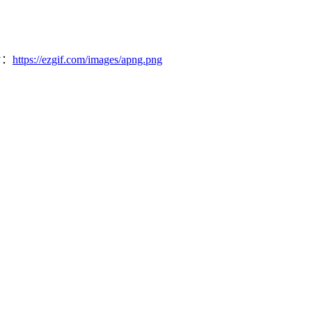
片：
https://ezgif.com/images/apng.png