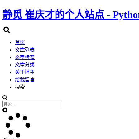
静觅
崔庆才的个人站点 - Pyth
首页
文章列表
文章标签
文章分类
关于博主
给我留言
搜索