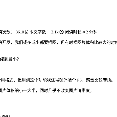
读次数：
3610
本文字数：
2.1k
阅读时长 ≈
2 分钟
站开发，我们或多或少都要插图，但有时候图片体积比较大的时
缩到最小？
 所用格式，但用到这个功能我还得额外装个 PS，感觉比较麻烦。
图片体积缩小一大半，同时几乎不改变图片清晰度。
yPNG。