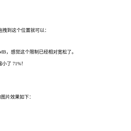
：
拖拽到这个位置就可以：
5MB，感觉这个限制已经相对宽松了。
小了 71%！
后的图片效果如下：