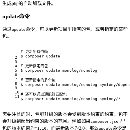
生成php的自动加载文件。
update命令
通过
命令，可以更新项目里所有的包，或者指定的某些
update
包。
# 更新所有依赖
1
$ 
composer update
2
3
# 更新指定的包
4
5
$ 
composer update monolog/monolog
6
7
# 更新指定的多个包
8
$ 
composer update monolog/monolog symfony/depen
9
10
# 还可以通过通配符匹配包
11
$ 
composer update monolog/monolog symfony/*
需要注意的时，包能升级的版本会受到版本约束的约束，包不
会升级到超出约束的版本的范围。例如如果
里
composer.json
包的版本约束为
，而最新版本为2.0。那么
命令是
^1.10
update