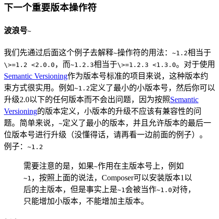
下一个重要版本操作符
波浪号
~
我们先通过后面这个例子去解释
操作符的用法：
相当于
~
~1.2
，而
相当于
。对于使用
\>=1.2 <2.0.0
~1.2.3
\>=1.2.3 <1.3.0
Semantic Versioning
作为版本号标准的项目来说，这种版本约
束方式很实用。例如
定义了最小的小版本号，然后你可以
~1.2
升级2.0以下的任何版本而不会出问题，因为按照
Semantic
Versioning
的版本定义，小版本的升级不应该有兼容性的问
题。简单来说，
定义了最小的版本，并且允许版本的最后一
~
位版本号进行升级（没懂得话，请再看一边前面的例子）。
例子：
~1.2
需要注意的是，如果
作用在主版本号上，例如
~
，按照上面的说法，Composer可以安装版本1以
~1
后的主版本，但是事实上是
会被当作
对待，
~1
~1.0
只能增加小版本，不能增加主版本。