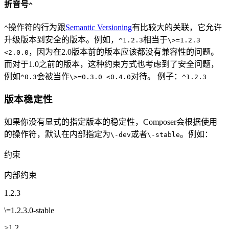
折音号
^
操作符的行为跟
Semantic Versioning
有比较大的关联，它允许
^
升级版本到安全的版本。例如，
相当于
^1.2.3
\>=1.2.3
，因为在2.0版本前的版本应该都没有兼容性的问题。
<2.0.0
而对于1.0之前的版本，这种约束方式也考虑到了安全问题，
例如
会被当作
对待。 例子：
^0.3
\>=0.3.0 <0.4.0
^1.2.3
版本稳定性
如果你没有显式的指定版本的稳定性，Composer会根据使用
的操作符，默认在内部指定为
或者
。例如：
\-dev
\-stable
约束
内部约束
1.2.3
\=1.2.3.0-stable
>1.2