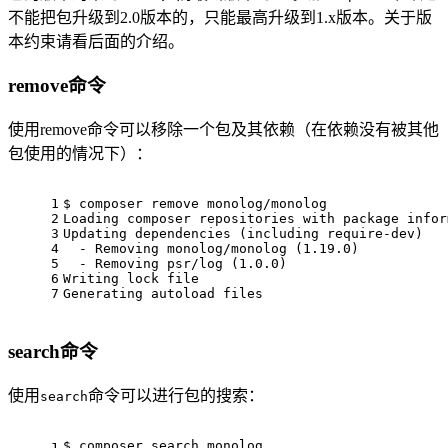
不能把包升级到2.0版本的，只能最高升级到1.x版本。关于版
本约束请看后面的介绍。
remove命令
使用remove命令可以移除一个包及其依赖（在依赖没有被其他
包使用的情况下）：
1
$ composer remove monolog/monolog
2
Loading composer repositories 
with
package
 infor
3
Updating dependencies (
including
 require-dev)
4
  - Removing monolog/monolog (
1.19
.0
)
5
  - Removing psr/
log
 (
1.0
.0
)
6
Writing 
lock
file
7
Generating autoload files
search命令
使用
命令可以进行包的搜索：
search
$ composer 
search
 monolog
1