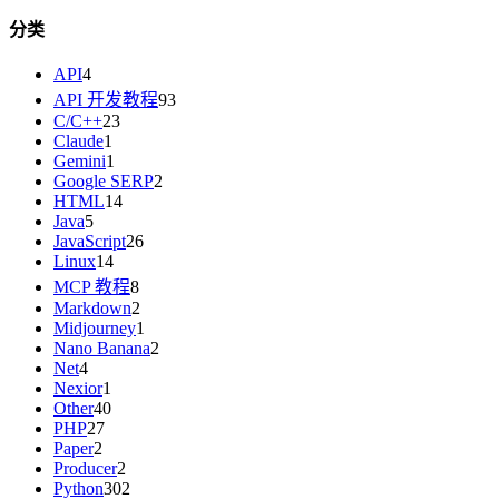
分类
API
4
API 开发教程
93
C/C++
23
Claude
1
Gemini
1
Google SERP
2
HTML
14
Java
5
JavaScript
26
Linux
14
MCP 教程
8
Markdown
2
Midjourney
1
Nano Banana
2
Net
4
Nexior
1
Other
40
PHP
27
Paper
2
Producer
2
Python
302