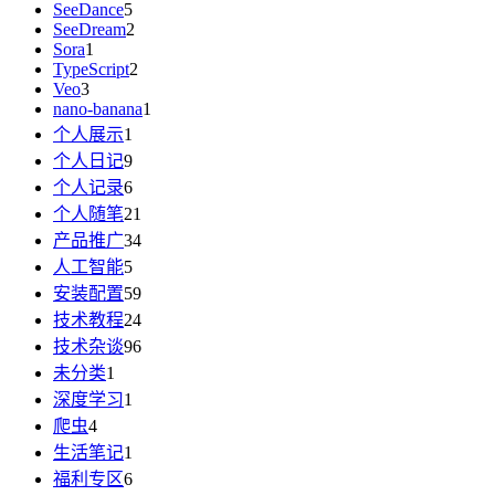
SeeDance
5
SeeDream
2
Sora
1
TypeScript
2
Veo
3
nano-banana
1
个人展示
1
个人日记
9
个人记录
6
个人随笔
21
产品推广
34
人工智能
5
安装配置
59
技术教程
24
技术杂谈
96
未分类
1
深度学习
1
爬虫
4
生活笔记
1
福利专区
6