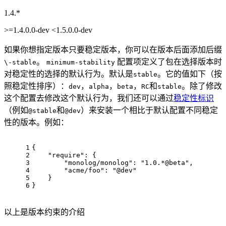
1.4.*
>=1.4.0.0-dev <1.5.0.0-dev
如果你想指定版本只要稳定版本，你可以在版本后面添加后缀
。
配置项定义了包在选择版本时
\-stable
minimum-stability
对稳定性的选择的默认行为。默认是
。它的值如下（按
stable
照稳定性排序）：
，
，
，
和
。除了修改
dev
alpha
beta
RC
stable
这个配置去修改这个默认行为，我们还可以通过
稳定性标识
（例如
和
）来安装一个相比于默认配置不同稳定
@stable
@dev
性的版本。例如：
1
{
2
"require"
: {
3
"monolog/monolog"
: 
"1.0.*@beta"
,
4
"acme/foo"
: 
"@dev"
5
    }
6
}
以上是版本约束的介绍