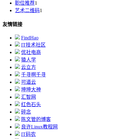
职位推荐
1
艺术二维码
1
友情链接
FindHao
IT技术社区
优社电商
猿人学
云立方
千寻啊千寻
可道云
坤坤大神
汇智网
红色石头
碎念
陈文管的博客
良许Linux教程网
IT码农