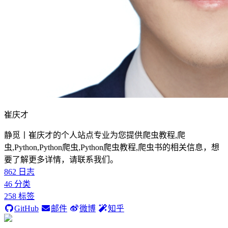
崔庆才
静觅丨崔庆才的个人站点专业为您提供爬虫教程,爬
虫,Python,Python爬虫,Python爬虫教程,爬虫书的相关信息，想
要了解更多详情，请联系我们。
862
日志
46
分类
258
标签
GitHub
邮件
微博
知乎