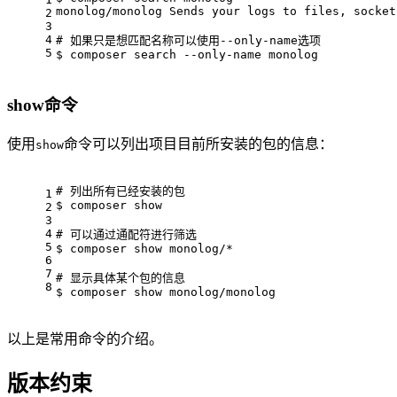
monolog/monolog Sends your logs 
to
files
, socket
2
3
4
# 如果只是想匹配名称可以使用--
only
-name选项
5
$ composer 
search
 --
only
-name monolog
show命令
使用
命令可以列出项目目前所安装的包的信息：
show
# 列出所有已经安装的包
1
$ 
composer show
2
3
4
# 可以通过通配符进行筛选
5
$ 
composer show monolog/*
6
7
# 显示具体某个包的信息
8
$ 
composer show monolog/monolog
以上是常用命令的介绍。
版本约束