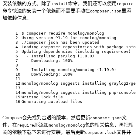
安装依赖的方式。除了
命令，我们还可以使用
install
require
命令快速的安装一个依赖而不需要手动在
里添
composer.json
加依赖信息：
1
$ composer require monolog/monolog
2
Using version ^1.19 for monolog/monolog
3
./composer.json has been updated
4
Loading composer repositories 
with
package
 info
5
Updating dependencies (
including
 require-dev)
6
  - Installing psr/
log
 (
1.0
.0
)
7
    Downloading: 
100
%         
8
9
  - Installing monolog/monolog (
1.19
.0
)
10
    Downloading: 
100
%         
11
12
monolog/monolog suggests installing graylog2/ge
13
......
14
monolog/monolog suggests installing php-console
15
Writing 
lock
file
16
Generating autoload files
Composer会先找到合适的版本，然后更新
文
composer.json
件，在
那添加
包的相关信息，再把相
require
monolog/monolog
关的依赖下载下来进行安装，最后更新
文件并
composer.lock