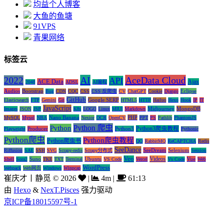
均益个人博客
大鱼的鱼塘
91VPS
青果网络
标签云
AI
AceData Cloud
2022
API
ACE Data
Ajax
2048
ADSL
AI编程
Audios
Bootstrap
Eclipse
Bug
CDN
CQC
CSS
CSS 反爬虫
CV
ChatGPT
Cookie
Django
GitHub
Google SERP
Elasticsearch
FTP
Gemini
Git
HTML5
HTTP
Hailuo
Hexo
Hook
IP
IT
JavaScript
Midjourney
MongoDB
Images
JSON
JSP
K8s
LOGO
Linux
MIUI
Markdown
Nano Banana
PHP
MySQL
Mysql
NBA
Nexior
OCR
OpenCV
PPT
PS
Pathlib
PhantomJS
Python 爬虫
Python
Python3爬虫教程
Producer
Python3
Playwright
Pythonic
Python爬虫
Python爬虫教程
Python爬虫书
QQ
RabbitMQ
ReCAPTCHA
Redis
SeeDance
SeeDream
Selenium
Riffusion
SAE
SSH
SVG
Scrapy-redis
Scrapy分布式
Session
Veo
Videos
Suno
Ubuntu
Vue
Shell
Sora2
TKE
TXT
Terminal
VS Code
Vercel
Vs Code
Web
WordPress
Webpack
Web网页
Windows
Winpcap
崔庆才丨静觅
©
2026
|
4m
|
61:13
由
Hexo
&
NexT.Pisces
强力驱动
京ICP备18015597号-1