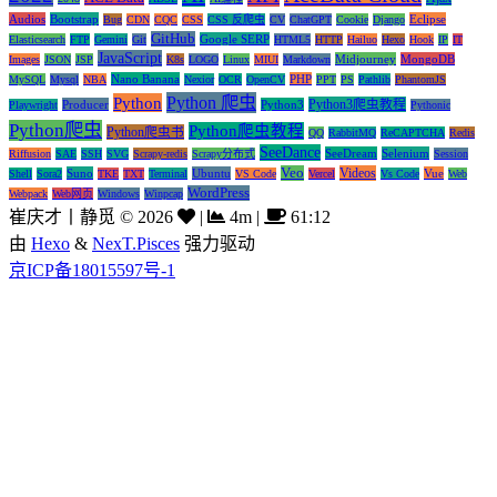
Audios
Bootstrap
Eclipse
Bug
CDN
CQC
CSS
CSS 反爬虫
CV
ChatGPT
Cookie
Django
GitHub
Google SERP
Elasticsearch
FTP
Gemini
Git
HTML5
HTTP
Hailuo
Hexo
Hook
IP
IT
JavaScript
Midjourney
MongoDB
Images
JSON
JSP
K8s
LOGO
Linux
MIUI
Markdown
Nano Banana
PHP
MySQL
Mysql
NBA
Nexior
OCR
OpenCV
PPT
PS
Pathlib
PhantomJS
Python 爬虫
Python
Python3爬虫教程
Producer
Python3
Playwright
Pythonic
Python爬虫
Python爬虫教程
Python爬虫书
QQ
RabbitMQ
ReCAPTCHA
Redis
SeeDance
SeeDream
Selenium
Riffusion
SAE
SSH
SVG
Scrapy-redis
Scrapy分布式
Session
Veo
Videos
Suno
Ubuntu
Vue
Shell
Sora2
TKE
TXT
Terminal
VS Code
Vercel
Vs Code
Web
WordPress
Webpack
Web网页
Windows
Winpcap
崔庆才丨静觅
©
2026
|
4m
|
61:12
由
Hexo
&
NexT.Pisces
强力驱动
京ICP备18015597号-1