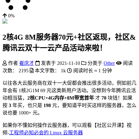
0%
2核4G 8M服务器70元+社区返现，社区&
腾讯云双十一云产品活动来啦！
作者
崔庆才
发表于
2021-11-10
分类于
Other
阅读
次数：
2195
本文字数：
1k
阅读时长 ≈
1 分钟
以往各大云服务商在双十一大促都会推出很多活动，例如前几
年会有 1核2G1M 69 元这类新用户活动。没想到今年腾讯云活
动相当猛，
2核CPU+4G内存+8M带宽首年
才
70
块钱！如果
按
3
年买，也只是
198
元，要知道平时买这样的服务器，怎么
说也要 1000+ 元。
如果你不懂如何操作云服务器，可以观看【社区公开课】视
频-
工程师必知必会的 Linux 云服务器