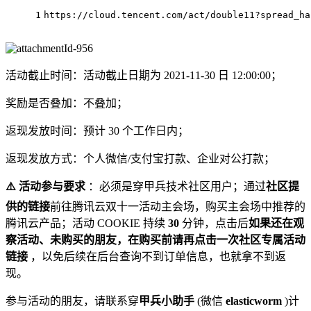
1
https:
//
cloud.tencent.com
/act/
double11?spread_ha
活动截止时间：活动截止日期为 2021-11-30 日 12:00:00；
奖励是否叠加：不叠加；
返现发放时间：预计 30 个工作日内；
返现发放方式：个人微信/支付宝打款、企业对公打款；
⚠️ 活动参与要求
：必须是穿甲兵技术社区用户；通过
社区提
供的链接
前往腾讯云双十一活动主会场，购买主会场中推荐的
腾讯云产品；活动 COOKIE 持续
30
分钟，点击后
如果还在观
察活动、未购买的朋友，在购买前请再点击一次社区专属活动
链接
，以免后续在后台查询不到订单信息，也就拿不到返
现。
参与活动的朋友，请联系穿
甲兵小助手
(微信
elasticworm
)计