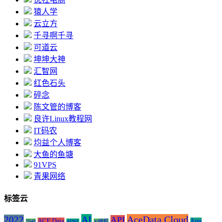
猿人学
云立方
千寻啊千寻
可道云
坤坤大神
汇智网
红色石头
碎念
陈文管的博客
良许Linux教程网
IT码农
均益个人博客
大鱼的鱼塘
91VPS
青果网络
标签云
AI
AceData Cloud
2022
API
ACE Data
Ajax
2048
ADSL
AI编程