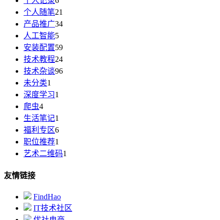
个人记录
6
个人随笔
21
产品推广
34
人工智能
5
安装配置
59
技术教程
24
技术杂谈
96
未分类
1
深度学习
1
爬虫
4
生活笔记
1
福利专区
6
职位推荐
1
艺术二维码
1
友情链接
FindHao
IT技术社区
优社电商