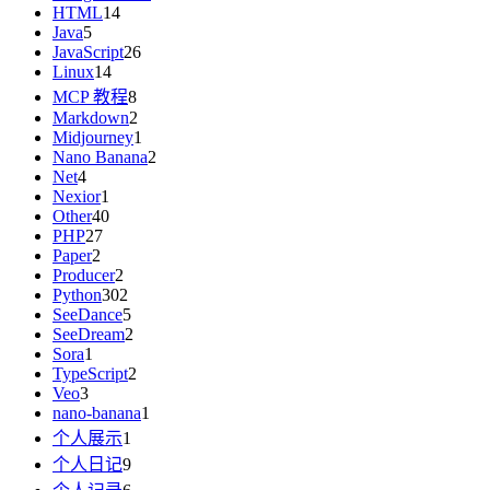
HTML
14
Java
5
JavaScript
26
Linux
14
MCP 教程
8
Markdown
2
Midjourney
1
Nano Banana
2
Net
4
Nexior
1
Other
40
PHP
27
Paper
2
Producer
2
Python
302
SeeDance
5
SeeDream
2
Sora
1
TypeScript
2
Veo
3
nano-banana
1
个人展示
1
个人日记
9