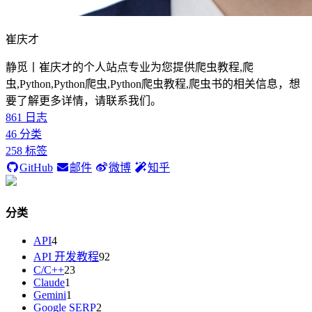
崔庆才
静觅丨崔庆才的个人站点专业为您提供爬虫教程,爬
虫,Python,Python爬虫,Python爬虫教程,爬虫书的相关信息，想
要了解更多详情，请联系我们。
861
日志
46
分类
258
标签
GitHub
邮件
微博
知乎
分类
API
4
API 开发教程
92
C/C++
23
Claude
1
Gemini
1
Google SERP
2