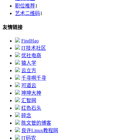
职位推荐
1
艺术二维码
1
友情链接
FindHao
IT技术社区
优社电商
猿人学
云立方
千寻啊千寻
可道云
坤坤大神
汇智网
红色石头
碎念
陈文管的博客
良许Linux教程网
IT码农