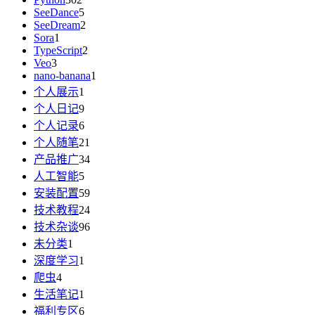
SeeDance
5
SeeDream
2
Sora
1
TypeScript
2
Veo
3
nano-banana
1
个人展示
1
个人日记
9
个人记录
6
个人随笔
21
产品推广
34
人工智能
5
安装配置
59
技术教程
24
技术杂谈
96
未分类
1
深度学习
1
爬虫
4
生活笔记
1
福利专区
6