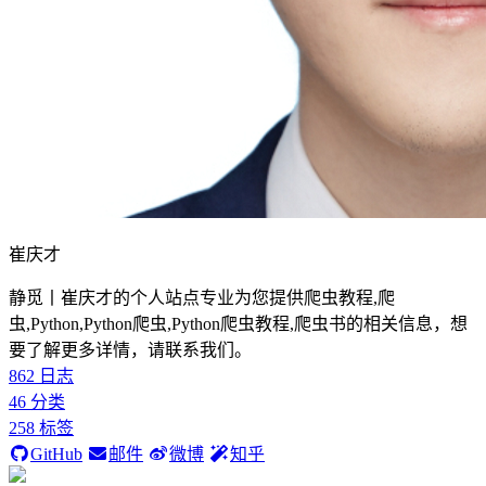
崔庆才
静觅丨崔庆才的个人站点专业为您提供爬虫教程,爬
虫,Python,Python爬虫,Python爬虫教程,爬虫书的相关信息，想
要了解更多详情，请联系我们。
862
日志
46
分类
258
标签
GitHub
邮件
微博
知乎