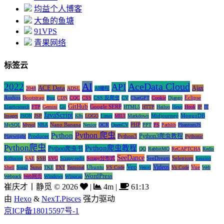
均益个人博客
大鱼的鱼塘
91VPS
青果网络
标签云
AI
AceData Cloud
2022
API
ACE Data
Ajax
2048
ADSL
AI编程
Audios
Bootstrap
Eclipse
Bug
CDN
CQC
CSS
CSS 反爬虫
CV
ChatGPT
Cookie
Django
GitHub
Google SERP
Elasticsearch
FTP
Gemini
Git
HTML5
HTTP
Hailuo
Hexo
Hook
IP
IT
JavaScript
Midjourney
MongoDB
Images
JSON
JSP
K8s
LOGO
Linux
MIUI
Markdown
Nano Banana
PHP
MySQL
Mysql
NBA
Nexior
OCR
OpenCV
PPT
PS
Pathlib
PhantomJS
Python 爬虫
Python
Python3爬虫教程
Producer
Python3
Playwright
Pythonic
Python爬虫
Python爬虫教程
Python爬虫书
QQ
RabbitMQ
ReCAPTCHA
Redis
SeeDance
SeeDream
Selenium
Riffusion
SAE
SSH
SVG
Scrapy-redis
Scrapy分布式
Session
Veo
Videos
Suno
Ubuntu
Vue
Shell
Sora2
TKE
TXT
Terminal
VS Code
Vercel
Vs Code
Web
WordPress
Webpack
Web网页
Windows
Winpcap
崔庆才丨静觅
©
2026
|
4m
|
61:13
由
Hexo
&
NexT.Pisces
强力驱动
京ICP备18015597号-1