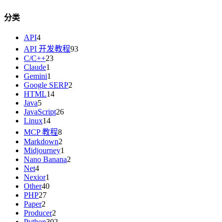
分类
API
4
API 开发教程
93
C/C++
23
Claude
1
Gemini
1
Google SERP
2
HTML
14
Java
5
JavaScript
26
Linux
14
MCP 教程
8
Markdown
2
Midjourney
1
Nano Banana
2
Net
4
Nexior
1
Other
40
PHP
27
Paper
2
Producer
2
Python
302