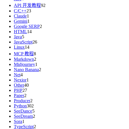
API 开发教程
92
C/C++
23
Claude
1
Gemini
1
Google SERP
2
HTML
14
Java
5
JavaScript
26
Linux
14
MCP 教程
8
Markdown
2
Midjourney
1
Nano Banana
2
Net
4
Nexior
1
Other
40
PHP
27
Paper
2
Producer
2
Python
302
SeeDance
5
SeeDream
2
Sora
1
TypeScript
2