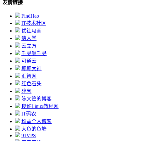
友情链接
FindHao
IT技术社区
优社电商
猿人学
云立方
千寻啊千寻
可道云
坤坤大神
汇智网
红色石头
碎念
陈文管的博客
良许Linux教程网
IT码农
均益个人博客
大鱼的鱼塘
91VPS