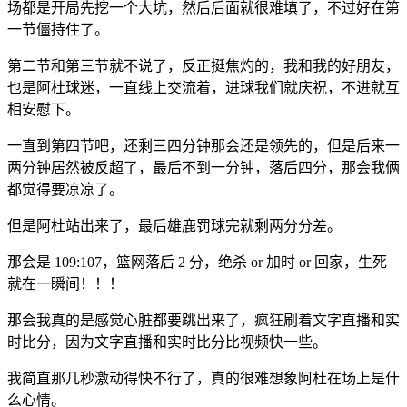
场都是开局先挖一个大坑，然后后面就很难填了，不过好在第
一节僵持住了。
第二节和第三节就不说了，反正挺焦灼的，我和我的好朋友，
也是阿杜球迷，一直线上交流着，进球我们就庆祝，不进就互
相安慰下。
一直到第四节吧，还剩三四分钟那会还是领先的，但是后来一
两分钟居然被反超了，最后不到一分钟，落后四分，那会我俩
都觉得要凉凉了。
但是阿杜站出来了，最后雄鹿罚球完就剩两分分差。
那会是 109:107，篮网落后 2 分，绝杀 or 加时 or 回家，生死
就在一瞬间！！！
那会我真的是感觉心脏都要跳出来了，疯狂刷着文字直播和实
时比分，因为文字直播和实时比分比视频快一些。
我简直那几秒激动得快不行了，真的很难想象阿杜在场上是什
么心情。