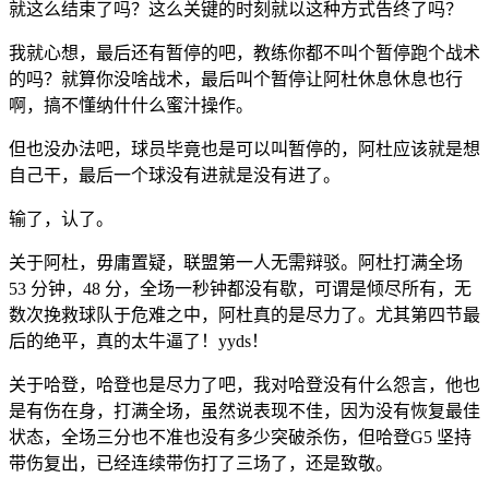
就这么结束了吗？这么关键的时刻就以这种方式告终了吗？
我就心想，最后还有暂停的吧，教练你都不叫个暂停跑个战术
的吗？就算你没啥战术，最后叫个暂停让阿杜休息休息也行
啊，搞不懂纳什什么蜜汁操作。
但也没办法吧，球员毕竟也是可以叫暂停的，阿杜应该就是想
自己干，最后一个球没有进就是没有进了。
输了，认了。
关于阿杜，毋庸置疑，联盟第一人无需辩驳。阿杜打满全场
53 分钟，48 分，全场一秒钟都没有歇，可谓是倾尽所有，无
数次挽救球队于危难之中，阿杜真的是尽力了。尤其第四节最
后的绝平，真的太牛逼了！yyds！
关于哈登，哈登也是尽力了吧，我对哈登没有什么怨言，他也
是有伤在身，打满全场，虽然说表现不佳，因为没有恢复最佳
状态，全场三分也不准也没有多少突破杀伤，但哈登G5 坚持
带伤复出，已经连续带伤打了三场了，还是致敬。