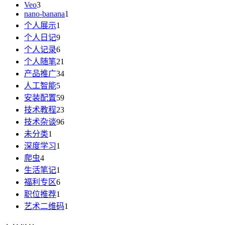
Veo
3
nano-banana
1
个人展示
1
个人日记
9
个人记录
6
个人随笔
21
产品推广
34
人工智能
5
安装配置
59
技术教程
23
技术杂谈
96
未分类
1
深度学习
1
爬虫
4
生活笔记
1
福利专区
6
职位推荐
1
艺术二维码
1