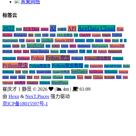
青果网络
标签云
AI
AceData Cloud
2022
API
ACE Data
Ajax
2048
ADSL
AI编程
Audios
Bootstrap
Eclipse
Bug
CDN
CQC
CSS
CSS 反爬虫
CV
ChatGPT
Cookie
Django
GitHub
Google SERP
Elasticsearch
FTP
Gemini
Git
HTML5
HTTP
Hailuo
Hexo
Hook
IP
IT
JavaScript
Midjourney
MongoDB
Images
JSON
JSP
K8s
LOGO
Linux
MIUI
Markdown
Nano Banana
PHP
MySQL
Mysql
NBA
Nexior
OCR
OpenCV
PPT
PS
Pathlib
PhantomJS
Python 爬虫
Python
Python3爬虫教程
Producer
Python3
Playwright
Pythonic
Python爬虫
Python爬虫教程
Python爬虫书
QQ
RabbitMQ
ReCAPTCHA
Redis
SeeDance
SeeDream
Selenium
Riffusion
SAE
SSH
SVG
Scrapy-redis
Scrapy分布式
Session
Veo
Videos
Suno
Ubuntu
Vue
Shell
Sora2
TKE
TXT
Terminal
VS Code
Vercel
Vs Code
Web
WordPress
Webpack
Web网页
Windows
Winpcap
崔庆才丨静觅
©
2026
|
4m
|
61:09
由
Hexo
&
NexT.Pisces
强力驱动
京ICP备18015597号-1