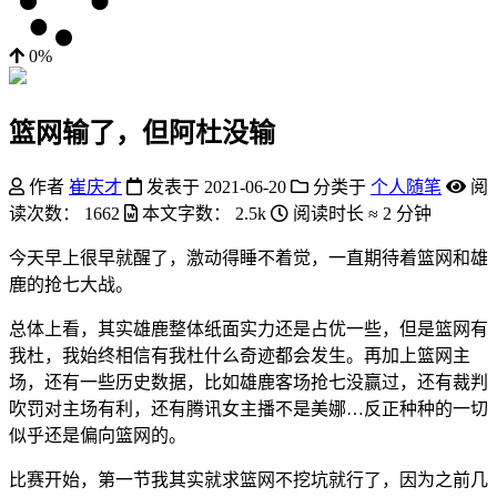
0%
篮网输了，但阿杜没输
作者
崔庆才
发表于
2021-06-20
分类于
个人随笔
阅
读次数：
1662
本文字数：
2.5k
阅读时长 ≈
2 分钟
今天早上很早就醒了，激动得睡不着觉，一直期待着篮网和雄
鹿的抢七大战。
总体上看，其实雄鹿整体纸面实力还是占优一些，但是篮网有
我杜，我始终相信有我杜什么奇迹都会发生。再加上篮网主
场，还有一些历史数据，比如雄鹿客场抢七没赢过，还有裁判
吹罚对主场有利，还有腾讯女主播不是美娜…反正种种的一切
似乎还是偏向篮网的。
比赛开始，第一节我其实就求篮网不挖坑就行了，因为之前几