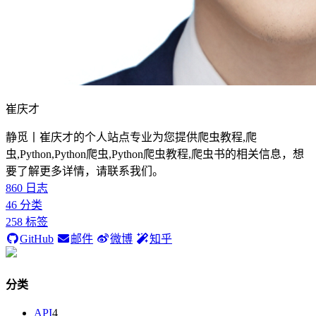
崔庆才
静觅丨崔庆才的个人站点专业为您提供爬虫教程,爬
虫,Python,Python爬虫,Python爬虫教程,爬虫书的相关信息，想
要了解更多详情，请联系我们。
860
日志
46
分类
258
标签
GitHub
邮件
微博
知乎
分类
API
4