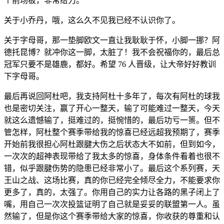
个前场板，非常给力。
关于小乔丹，哦，这么久不见我已经不认识你了。
关于字母哥，那一垫脚欧文一直让我耿耿于怀，小脚一挪？阿
德托昆博？就冲你这一脚，太脏了！我不会祝福你的，最后总
冠军只要不是雄鹿，都好。希望 76 人晋级，让大帝好好教训
下字母哥。
最后再说回阿杜吧，我支持阿杜十多年了，每次有阿杜的球我
也是密切关注，赢了开心一整天，输了可能难过一整天，今天
就这么遗憾输了，挺难过的，挺惋惜的，最后功亏一篑。但不
管怎样，阿杜整个赛季带给我的惊喜已经远超我预期了，赛季
开始前我很担心阿杜跟腱大伤之后状态大不如前，但到如今，
一次次的超神表现带给了我太多的惊喜，身体条件看着也很不
错，似乎跟腱伤势的隐患已经非常小了。最后这个系列赛，天
王山之战、这场比赛，真的你已经完全倾尽全力，不能要求你
更多了，真的，太强了。你用自己的实力让各路的黑子闭上了
嘴，用自己一次次投篮证明了自己就是妥妥的联盟第一人。虽
然输了，但是你这个赛季带给大家的惊喜，你收获的尊重和认