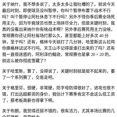
关于纳什，我不想多说了，太多太多让我吐槽的了。就说今天
最后时刻，即使球员没叫暂停，你叫个暂停布置下战术不行
吗？叫个暂停让阿杜休息下不行吗？另外不怪你季后赛全场死
用主力，因为毕竟球员也想上场拼尽全力，但是关键时刻，我
真的没看出来纳什你有啥战术啊？另外季后赛死用主力没啥，
常规赛你还让阿杜每场打那么久，甚至都能上好多次 40 分
钟，至于吗？还有，格林今天就打了几分钟，哈里斯这么拉垮
你换格林试试不行吗，天王山不记得是谁打出来的了吗？还有
我一直很迷惑的，阿利泽约翰逊，常规赛也是拿 20 + 20 的，
就这么被你彻底雪藏了？
关于哈里斯，算了，没得说了，关键时刻就是挺不起来的，萎
了一个系列赛了，交易走吧。
关于格里芬，很硬，非常硬，防字母防得很好了，进攻也很不
错，打出远超薪资的身价，我估计下赛季肯定不会这么低工资
了，蔡老板高薪也得拿下啊。
关于布朗，我觉得还挺不错的，很有活力，尤其本场比赛的几