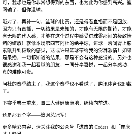
可，我想也是你非常想得到的东西，也为此为你感到高兴。篮
网输了，但你没输。
哦对了，再补一句，篮球的比赛，还是得看直播而不是回放，
因为只有直播，一切结果是未知的，才能有无限的期待，才能
有无限的代入感，才能在这个过程中感受进球霎那间的极致情
绪的绽放！就像本场第四节阿杜的绝平球，进球一瞬间肾上腺
素飙升到极致的感觉，这或许是篮球带给我的澎湃激情！如果
是录播，一切都知道的结果，那是不会有这种感觉的。另外也
很感谢和我一起看球的朋友，一同分享喜悦，一起分享感动，
真的难能可贵。
阿杜的赛季结束了，我这个赛季也不看球了，腾讯体育也卸载
了。
下赛季卷土重来，哥三人健健康康地，继续向前进。
还是那五个字——篮网总冠军！
更多精彩内容，请关注我的公众号「进击的 Coder」和「崔庆