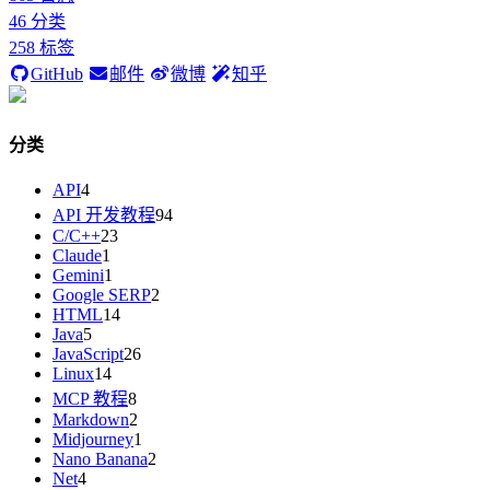
46
分类
258
标签
GitHub
邮件
微博
知乎
分类
API
4
API 开发教程
94
C/C++
23
Claude
1
Gemini
1
Google SERP
2
HTML
14
Java
5
JavaScript
26
Linux
14
MCP 教程
8
Markdown
2
Midjourney
1
Nano Banana
2
Net
4