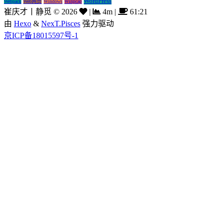
WordPress
Webpack
Web网页
Windows
Winpcap
崔庆才丨静觅
©
2026
|
4m
|
61:21
由
Hexo
&
NexT.Pisces
强力驱动
京ICP备18015597号-1