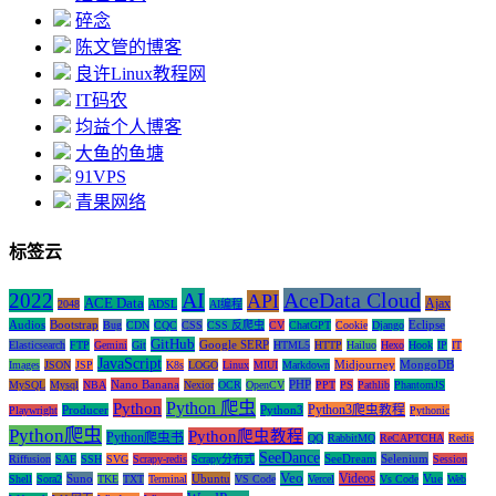
碎念
陈文管的博客
良许Linux教程网
IT码农
均益个人博客
大鱼的鱼塘
91VPS
青果网络
标签云
AI
AceData Cloud
2022
API
ACE Data
Ajax
2048
ADSL
AI编程
Audios
Bootstrap
Eclipse
Bug
CDN
CQC
CSS
CSS 反爬虫
CV
ChatGPT
Cookie
Django
GitHub
Google SERP
Elasticsearch
FTP
Gemini
Git
HTML5
HTTP
Hailuo
Hexo
Hook
IP
IT
JavaScript
Midjourney
MongoDB
Images
JSON
JSP
K8s
LOGO
Linux
MIUI
Markdown
Nano Banana
PHP
MySQL
Mysql
NBA
Nexior
OCR
OpenCV
PPT
PS
Pathlib
PhantomJS
Python 爬虫
Python
Python3爬虫教程
Producer
Python3
Playwright
Pythonic
Python爬虫
Python爬虫教程
Python爬虫书
QQ
RabbitMQ
ReCAPTCHA
Redis
SeeDance
SeeDream
Selenium
Riffusion
SAE
SSH
SVG
Scrapy-redis
Scrapy分布式
Session
Veo
Videos
Suno
Ubuntu
Vue
Shell
Sora2
TKE
TXT
Terminal
VS Code
Vercel
Vs Code
Web