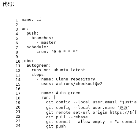
代码：
name:
ci
1
2
on:
3
push:
4
branches:
5
-
master
6
schedule:
7
-
cron:
"0 0 * * *"
8
9
jobs:
10
autogreen:
11
runs-on:
ubuntu-latest
12
steps:
13
-
name:
Clone
repository
14
uses:
actions/checkout@v2
15
16
-
name:
Auto
green
17
run:
|
18
git
config
--local
user.email
"justja
19
20
git
config
--local
user.name
"迷渡"
21
git
remote
set-url
origin
https://${{
22
git
pull
--rebase
23
git
commit
--allow-empty
-m
"a commit
24
git
push