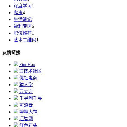
深度学习
1
爬虫
4
生活笔记
1
福利专区
6
职位推荐
1
艺术二维码
1
友情链接
FindHao
IT技术社区
优社电商
猿人学
云立方
千寻啊千寻
可道云
坤坤大神
汇智网
红色石头