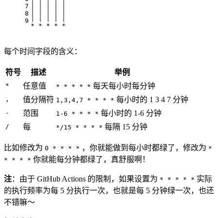
│ │ │ │ │
7
│ │ │ │ │
8
│ │ │ │ │
9
* * * * *
每个时间字段的含义：
符号
描述
举例
*
任意值
每天每小时每分钟
* * * * *
,
值分隔符
每小时的 1 3 4 7 分钟
1,3,4,7 * * * *
-
范围
每小时的 1-6 分钟
1-6 * * * *
/
每
每隔 15 分钟
*/15 * * * *
比如修改为
，你就能做到每小时都绿了，修改为
0 * * * *
*
你就能每分钟都绿了，真舒服啊！
* * * *
注
：由于 GitHub Actions 的限制，如果设置为
实际
* * * * *
的执行频率为每 5 分执行一次，也就是每 5 分钟绿一次，也还
不错嘛～