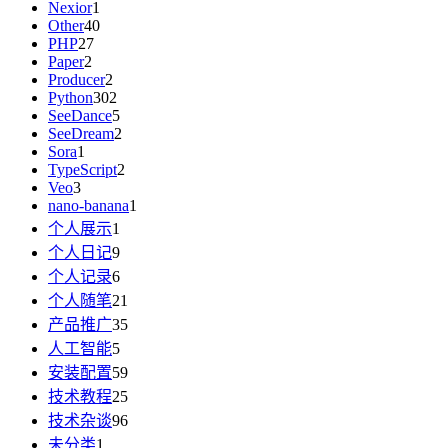
Nexior
1
Other
40
PHP
27
Paper
2
Producer
2
Python
302
SeeDance
5
SeeDream
2
Sora
1
TypeScript
2
Veo
3
nano-banana
1
个人展示
1
个人日记
9
个人记录
6
个人随笔
21
产品推广
35
人工智能
5
安装配置
59
技术教程
25
技术杂谈
96
未分类
1