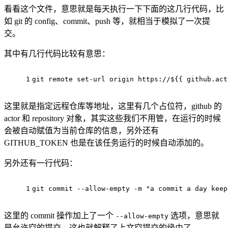
看看这个文件，意思就是每天执行一下下面的这几行代码，比
如 git 的 config、commit、push 等，就相当于模拟了一次提
交。
其中有几行代码比较有意思：
1
git 
remote 
set-url
origin 
https:
//${{ 
github.
act
这里就是指定远程仓库等地址，这里有几个占位符，github 的
actor 和 repository 对象，其实这些我们不用管，在运行的时候
会被自动赋值为当前仓库的信息，另外还有
GITHUB_TOKEN 也是在该任务运行的时候自动添加的。
另外还有一行代码：
1
git 
commit
--allow-empty -m "a commit a day keep
这里的 commit 操作加上了一个
选项，意思就
--allow-empty
是允许空的提交，这也就解释了上文空提交的缘由了。