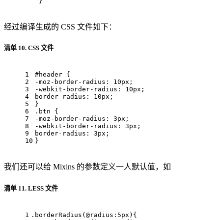
 }
经过编译生成的 CSS 文件如下：
清单 10. CSS 文件
1
#header
 { 
2
-moz-border-radius
: 
10px
; 
3
-webkit-border-radius
: 
10px
; 
4
border-radius
: 
10px
; 
5
} 
6
.btn
 { 
7
-moz-border-radius
: 
3px
; 
8
-webkit-border-radius
: 
3px
; 
9
border-radius
: 
3px
; 
10
}
我们还可以给 Mixins 的参数定义一人默认值，如
清单 11. LESS 文件
1
.borderRadius
(
@radius
:
5px
){ 