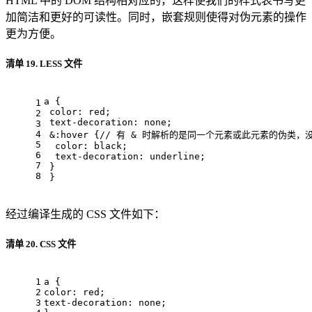
HTML 中的 DOM 结构相对应的，这样使我们的样式表书写更
加简洁和更好的可读性。同时，嵌套规则使得对伪元素的操作
更为方便。
清单 19. LESS 文件
a
 { 
1
color
: red; 
2
text-decoration
: none; 
3
4
 &
:hover
 {
// 有 & 时解析的是同一个元素或此元素的伪类，
5
color
: black; 
6
text-decoration
: underline; 
7
 } 
8
 }
经过编译生成的 CSS 文件如下：
清单 20. CSS 文件
1
a
 { 
2
color
: red; 
3
text-decoration
: none; 