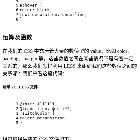
4
} 
5
a
:hover
 { 
6
color
: black; 
7
text-decoration
: underline; 
8
}
运算及函数
在我们的 CSS 中充斥着大量的数值型的 value，比如 color、
padding、margin 等，这些数值之间在某些情况下是有着一定
关系的，那么我们怎样利用 LESS 来组织我们这些数值之间的
关系呢？我们来看这段代码：
清单 21 . LESS 文件
1
@init:
#111111
; 
2
@transition:
@init
*
2
; 
3
.switchColor
 { 
4
color
: 
@transition
; 
5
}
经过编译生成的 CSS 文件如下：