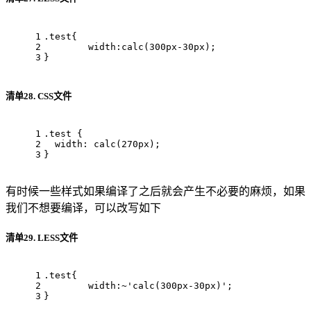
1
.test
{
2
width
:
calc
(
300px
-
30px
);
3
}
清单28. CSS文件
1
.test
 {
2
width
: 
calc
(
270px
);
3
}
有时候一些样式如果编译了之后就会产生不必要的麻烦，如果
我们不想要编译，可以改写如下
清单29. LESS文件
1
.test
{
2
width
:~
'calc(300px-30px)'
;
3
}