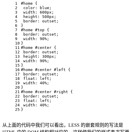
1
#home
 { 
2
color
: blue; 
3
width
: 
600px
; 
4
height
: 
500px
; 
5
border
: outset; 
6
} 
7
#home
#top
 { 
8
border
: outset; 
9
width
: 
90%
; 
10
} 
11
#home
#center
 { 
12
border
: outset; 
13
height
: 
300px
; 
14
width
: 
90%
; 
15
} 
16
#home
#center
#left
 { 
17
border
: outset; 
18
float
: left; 
19
width
: 
40%
; 
20
} 
21
#home
#center
#right
 { 
22
border
: outset; 
23
float
: left; 
24
width
: 
40%
; 
25
}
从上面的代码中我们可以看出，LESS 的嵌套规则的写法是