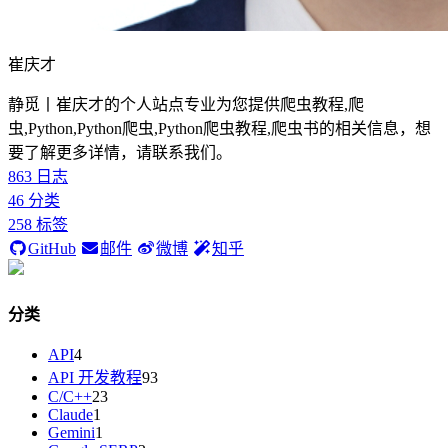
崔庆才
静觅丨崔庆才的个人站点专业为您提供爬虫教程,爬
虫,Python,Python爬虫,Python爬虫教程,爬虫书的相关信息，想
要了解更多详情，请联系我们。
863
日志
46
分类
258
标签
GitHub
邮件
微博
知乎
分类
API
4
API 开发教程
93
C/C++
23
Claude
1
Gemini
1