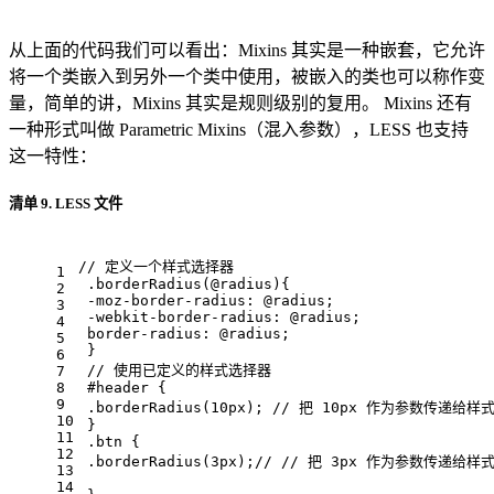
从上面的代码我们可以看出：Mixins 其实是一种嵌套，它允许
将一个类嵌入到另外一个类中使用，被嵌入的类也可以称作变
量，简单的讲，Mixins 其实是规则级别的复用。 Mixins 还有
一种形式叫做 Parametric Mixins（混入参数），LESS 也支持
这一特性：
清单 9. LESS 文件
// 定义一个样式选择器
1
.borderRadius
(
@radius
){ 
2
-moz-border-radius
: 
@radius
; 
3
-webkit-border-radius
: 
@radius
; 
4
border-radius
: 
@radius
; 
5
 } 
6
// 使用已定义的样式选择器
7
8
#header
 { 
9
.borderRadius
(
10px
); 
// 把 10px 作为参数传递给样
10
 } 
11
.btn
 { 
12
.borderRadius
(
3px
);
// // 把 3px 作为参数传递给样
13
14