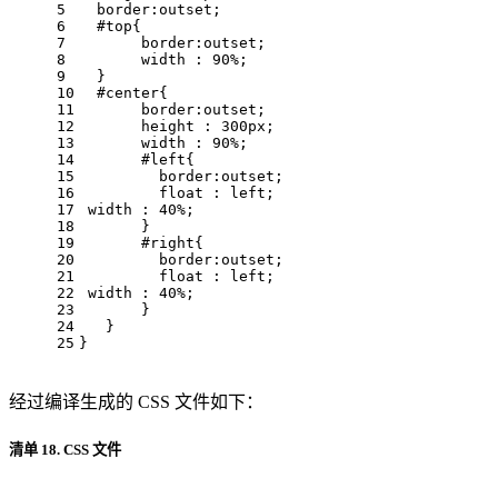
5
border
:outset; 
6
#top
{ 
7
border
:outset; 
8
width
 : 
90%
; 
9
  } 
10
#center
{ 
11
border
:outset; 
12
height
 : 
300px
; 
13
width
 : 
90%
; 
14
#left
{ 
15
border
:outset; 
16
float
 : left; 
17
width
 : 
40%
; 
18
       } 
19
#right
{ 
20
border
:outset; 
21
float
 : left; 
22
width
 : 
40%
; 
23
       } 
24
   } 
25
}
经过编译生成的 CSS 文件如下：
清单 18. CSS 文件