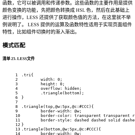
函数，它可以被调用和传递参数。这些函数的主要作用是提供
颜色变换的功能，先把颜色转换成 HSL 色，然后在此基础上
进行操作，LESS 还提供了获取颜色值的方法，在这里就不举
例说明了。 LESS 提供的运算及函数特性适用于实现页面组件
特性，比如组件切换时的渐入渐出。
模式匹配
清单 25. LESS文件
1
.tri
{
2
width
: 
0
;
3
height
: 
0
;
4
overflow
: hidden;
5
.triangle
(bottom);
6
}
7
8
.triangle
(top,
@w
:
5px
,
@c
:
#CCC
){
9
border-width
: 
@w
;
10
border-color
: transparent transparent r
11
border-style
: dashed dashed solid dashe
12
}
13
.triangle
(bottom,
@w
:
5px
,
@c
:
#CCC
){
14
border-width
: 
@w
;