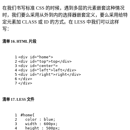
在我们书写标准 CSS 的时候，遇到多层的元素嵌套这种情况
时，我们要么采用从外到内的选择器嵌套定义，要么采用给特
定元素加 CLASS 或 ID 的方式。在 LESS 中我们可以这样
写：
清单 16. HTML 片段
1
<
div
id
=
"home"
> 
2
<
div
id
=
"top"
>top</
div
> 
3
<
div
id
=
"center"
> 
4
<
div
id
=
"left"
>left</
div
> 
5
<
div
id
=
"right"
>right</
div
> 
6
</
div
> 
7
</
div
>
清单 17. LESS 文件
1
#home
{ 
2
color
 : blue; 
3
width
 : 
600px
; 
4
height
 : 
500px
; 