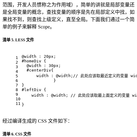
范围，开发人员惯称之为作用域），简单的讲就是局部变量还
是全局变量的概念，查找变量的顺序是先在局部定义中找，如
果找不到，则查找上级定义，直至全局。下面我们通过一个简
单的例子来解释 Scope。
清单 5. LESS 文件
@width :
20px
; 
1
#homeDiv
 { 
2
@width :
30px
; 
3
#centerDiv
{ 
4
width 
: 
@width
;
// 此处应该取最近定义的变量 widt
5
6
             } 
7
} 
8
#leftDiv
 { 
9
width 
: 
@width
; 
// 此处应该取最上面定义的变量 wid
10
11
}
经过编译生成的 CSS 文件如下：
清单 6. CSS 文件