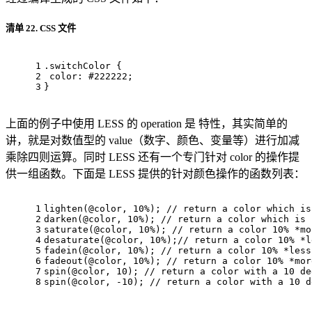
清单 22. CSS 文件
1
.switchColor
 { 
2
color
: 
#222222
; 
3
}
上面的例子中使用 LESS 的 operation 是 特性，其实简单的
讲，就是对数值型的 value（数字、颜色、变量等）进行加减
乘除四则运算。同时 LESS 还有一个专门针对 color 的操作提
供一组函数。下面是 LESS 提供的针对颜色操作的函数列表：
1
lighten
(
@color
, 
10%
); 
// return a color which is
2
darken
(
@color
, 
10%
); 
// return a color which is 
3
saturate
(
@color
, 
10%
); 
// return a color 10% *mo
4
desaturate
(
@color
, 
10%
);
// return a color 10% *l
5
fadein
(
@color
, 
10%
); 
// return a color 10% *less
6
fadeout
(
@color
, 
10%
); 
// return a color 10% *mor
7
spin
(
@color
, 
10
); 
// return a color with a 10 de
8
spin
(
@color
, -
10
); 
// return a color with a 10 d