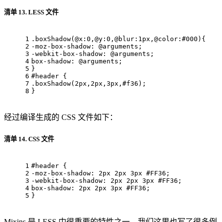
清单 13. LESS 文件
1
.boxShadow
(
@x
:
0
,
@y
:
0
,
@blur
:
1px
,
@color
:
#000
){ 
2
-moz-box-shadow
: 
@arguments
; 
3
-webkit-box-shadow
: 
@arguments
; 
4
box-shadow
: 
@arguments
; 
5
} 
6
#header
 { 
7
.boxShadow
(
2px
,
2px
,
3px
,
#f36
); 
8
}
经过编译生成的 CSS 文件如下：
清单 14. CSS 文件
1
#header
 { 
2
-moz-box-shadow
: 
2px
2px
3px
#FF36
; 
3
-webkit-box-shadow
: 
2px
2px
3px
#FF36
; 
4
box-shadow
: 
2px
2px
3px
#FF36
; 
5
}
Mixins 是 LESS 中很重要的特性之一，我们这里也写了很多例