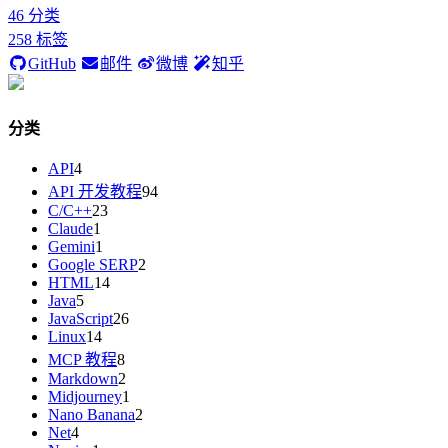
46
分类
258
标签
GitHub
邮件
微博
知乎
分类
API
4
API 开发教程
94
C/C++
23
Claude
1
Gemini
1
Google SERP
2
HTML
14
Java
5
JavaScript
26
Linux
14
MCP 教程
8
Markdown
2
Midjourney
1
Nano Banana
2
Net
4