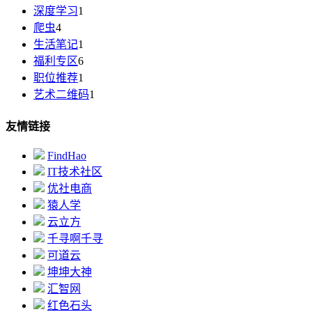
深度学习
1
爬虫
4
生活笔记
1
福利专区
6
职位推荐
1
艺术二维码
1
友情链接
FindHao
IT技术社区
优社电商
猿人学
云立方
千寻啊千寻
可道云
坤坤大神
汇智网
红色石头