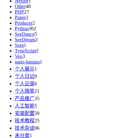
Nexior
1
Other
40
PHP
27
Paper
2
Producer
2
Python
302
SeeDance
5
SeeDream
2
Sora
1
TypeScript
2
Veo
3
nano-banana
1
个人展示
1
个人日记
9
个人记录
6
个人随笔
21
产品推广
35
人工智能
5
安装配置
59
技术教程
25
技术杂谈
96
未分类
1