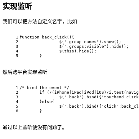
实现监听
我们可以把方法自定义名字，比如
1
function
back_click
(
)
{
2
		$(
".group-names"
).show();
3
		$(
".groups:visible"
).hide();
4
		$(
this
).hide();
5
	}
然后跨平台实现监听
1
/* bind the event */
2
if
 (
/(iPhone|iPad|iPod|iOS)/i
.test(navig
3
		$(
".back"
).bind({
"touchend click
4
	}
else
{
5
		$(
".back"
).bind({
"click"
:back_cl
6
	}
通过以上监听便没有问题了。