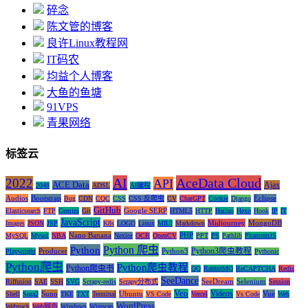
碎念
陈文管的博客
良许Linux教程网
IT码农
均益个人博客
大鱼的鱼塘
91VPS
青果网络
标签云
AI
AceData Cloud
2022
API
ACE Data
Ajax
2048
ADSL
AI编程
Audios
Bootstrap
Eclipse
Bug
CDN
CQC
CSS
CSS 反爬虫
CV
ChatGPT
Cookie
Django
GitHub
Google SERP
Elasticsearch
FTP
Gemini
Git
HTML5
HTTP
Hailuo
Hexo
Hook
IP
IT
JavaScript
Midjourney
MongoDB
Images
JSON
JSP
K8s
LOGO
Linux
MIUI
Markdown
Nano Banana
PHP
MySQL
Mysql
NBA
Nexior
OCR
OpenCV
PPT
PS
Pathlib
PhantomJS
Python 爬虫
Python
Python3爬虫教程
Producer
Python3
Playwright
Pythonic
Python爬虫
Python爬虫教程
Python爬虫书
QQ
RabbitMQ
ReCAPTCHA
Redis
SeeDance
SeeDream
Selenium
Riffusion
SAE
SSH
SVG
Scrapy-redis
Scrapy分布式
Session
Veo
Videos
Suno
Ubuntu
Vue
Shell
Sora2
TKE
TXT
Terminal
VS Code
Vercel
Vs Code
Web
WordPress
Webpack
Web网页
Windows
Winpcap