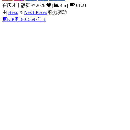
崔庆才丨静觅
©
2026
|
4m
|
61:21
由
Hexo
&
NexT.Pisces
强力驱动
京ICP备18015597号-1