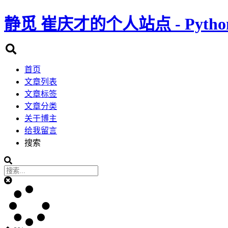
静觅
崔庆才的个人站点 - Pyth
首页
文章列表
文章标签
文章分类
关于博主
给我留言
搜索