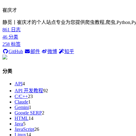
崔庆才
静觅丨崔庆才的个人站点专业为您提供爬虫教程,爬虫,Python,P
861
日志
46
分类
258
标签
GitHub
邮件
微博
知乎
分类
API
4
API 开发教程
92
C/C++
23
Claude
1
Gemini
1
Google SERP
2
HTML
14
Java
5
JavaScript
26
Linux
14