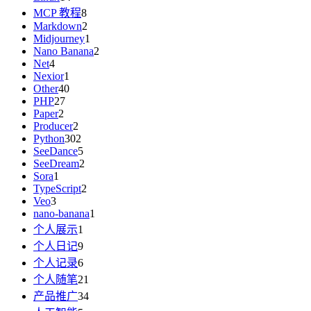
MCP 教程
8
Markdown
2
Midjourney
1
Nano Banana
2
Net
4
Nexior
1
Other
40
PHP
27
Paper
2
Producer
2
Python
302
SeeDance
5
SeeDream
2
Sora
1
TypeScript
2
Veo
3
nano-banana
1
个人展示
1
个人日记
9
个人记录
6
个人随笔
21
产品推广
34