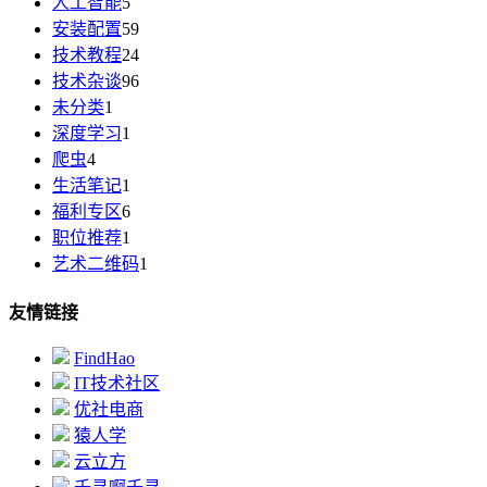
人工智能
5
安装配置
59
技术教程
24
技术杂谈
96
未分类
1
深度学习
1
爬虫
4
生活笔记
1
福利专区
6
职位推荐
1
艺术二维码
1
友情链接
FindHao
IT技术社区
优社电商
猿人学
云立方