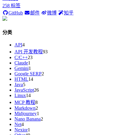
258
标签
GitHub
邮件
微博
知乎
分类
API
4
API 开发教程
93
C/C++
23
Claude
1
Gemini
1
Google SERP
2
HTML
14
Java
5
JavaScript
26
Linux
14
MCP 教程
8
Markdown
2
Midjourney
1
Nano Banana
2
Net
4
Nexior
1