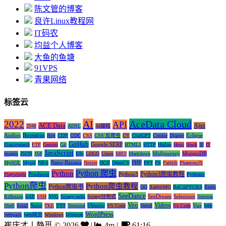
陈文管的博客
良许Linux教程网
IT码农
均益个人博客
大鱼的鱼塘
91VPS
青果网络
标签云
AI
AceData Cloud
2022
API
ACE Data
Ajax
2048
ADSL
AI编程
Audios
Bootstrap
Eclipse
Bug
CDN
CQC
CSS
CSS 反爬虫
CV
ChatGPT
Cookie
Django
GitHub
Google SERP
Elasticsearch
FTP
Gemini
Git
HTML5
HTTP
Hailuo
Hexo
Hook
IP
IT
JavaScript
Midjourney
MongoDB
Images
JSON
JSP
K8s
LOGO
Linux
MIUI
Markdown
Nano Banana
PHP
MySQL
Mysql
NBA
Nexior
OCR
OpenCV
PPT
PS
Pathlib
PhantomJS
Python 爬虫
Python
Python3爬虫教程
Producer
Python3
Playwright
Pythonic
Python爬虫
Python爬虫教程
Python爬虫书
QQ
RabbitMQ
ReCAPTCHA
Redis
SeeDance
SeeDream
Selenium
Riffusion
SAE
SSH
SVG
Scrapy-redis
Scrapy分布式
Session
Veo
Videos
Suno
Ubuntu
Vue
Shell
Sora2
TKE
TXT
Terminal
VS Code
Vercel
Vs Code
Web
WordPress
Webpack
Web网页
Windows
Winpcap
崔庆才丨静觅
©
2026
|
4m
|
61:16