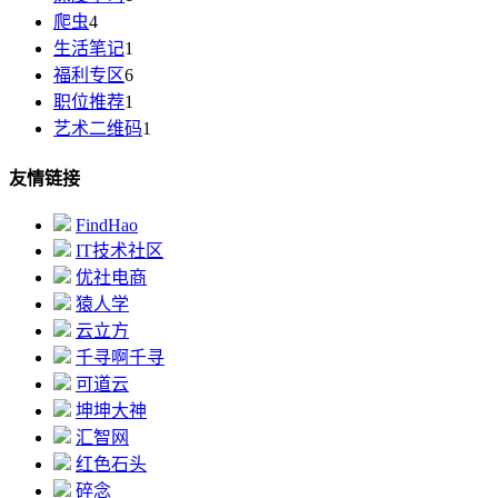
爬虫
4
生活笔记
1
福利专区
6
职位推荐
1
艺术二维码
1
友情链接
FindHao
IT技术社区
优社电商
猿人学
云立方
千寻啊千寻
可道云
坤坤大神
汇智网
红色石头
碎念