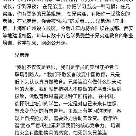
成长，学到深夜； 在兄弟连，你把学习当成一种习惯；在兄
弟连，你有更多的兄弟姐妹； 在兄弟连，有陪你一起熬夜的
老师；在兄弟连，你会被“狠狠”的爱着…… 兄弟连已在北
京、上海和广州设立校区，今后几年内将会陆续在成都、西安
等地建设校区，每年有数十万名学员受益于兄弟连教育的职业
培训、教学视频、网络公开课。
兄弟连
“我们不仅仅是老师，我们是学员的梦想守护者与
职场引路人。” 我们不敢妄言改变中国教育，只是
低下头认认真真做教育。兄弟连没有做什么惊天动
地的大事，我们就是把别人不愿做的脏活累活做到
极致，做教育就是需要这种工匠精神。 在中国，
选择职业培训的学生，一定是对自己未来有憧憬、
想改变命运的有志青年。主观上有学习的欲望，客
观上自控能力差，需要外力协助其改变。 教学靠
谱/变态严管/职业素养课我们的核心竞争力。 培训
结束会有脱胎换骨的感觉，怕死别来兄弟连！