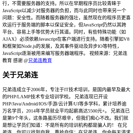
行，不需要服务器的支持。所以在早期程序员比较青睐于
JavaScript以减少对服务器的负担，而与此同时也带来另一个
问题：安全性。而随着服务器的强壮，虽然现在的程序员更喜
欢运行于服务端的脚本以保证安全，但JavaScript仍然以其跨
平台、容易上手等优势大行其道。同时，有些特殊功能（如
AJAX）必须依赖Javascript在客户端进行支持。随着引擎如V8
和框架如Node.js的发展，及其事件驱动及异步IO等特性，
JavaScript逐渐被用来编写服务器端程序。 视频来源：兄弟连
教育 感谢 @
兄弟连教育
关于兄弟连
兄弟连成立于2006年，专注于IT技术培训，是国内最早及最大
的PHP/LAMP技术专业培训学校。 兄弟连现已开设
PHP/Java/Android/IOS/手游/云计算/UI等多学科，累计培养逾
万名学员，2014年学员就业平均起薪高达5500元+。 兄弟连已
是第9个年头，这条路虽历尽艰辛，但我们痴心不改。我们就
是想让学员们知道：不是所有的培训机构都是骗人的！ 在兄
弟连，你可以找到自我、重拾自信；在兄弟连，你会每天渴求