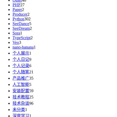
Other
40
PHP
27
Paper
2
Producer
2
Python
302
SeeDance
5
SeeDream
2
Sora
1
TypeScript
2
Veo
3
nano-banana
1
个人展示
1
个人日记
9
个人记录
6
个人随笔
21
产品推广
35
人工智能
5
安装配置
59
技术教程
25
技术杂谈
96
未分类
1
深度学习
1