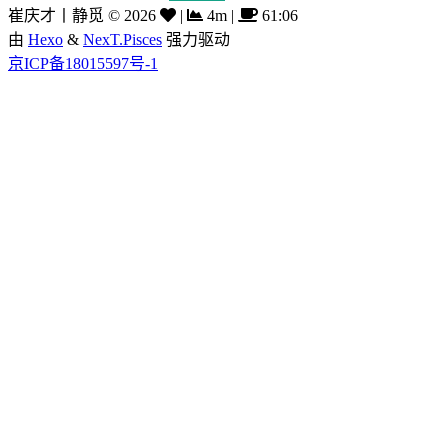
崔庆才丨静觅
©
2026
|
4m
|
61:06
由
Hexo
&
NexT.Pisces
强力驱动
京ICP备18015597号-1