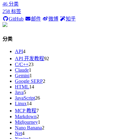
46
分类
258
标签
GitHub
邮件
微博
知乎
分类
API
4
API 开发教程
92
C/C++
23
Claude
1
Gemini
1
Google SERP
2
HTML
14
Java
5
JavaScript
26
Linux
14
MCP 教程
7
Markdown
2
Midjourney
1
Nano Banana
2
Net
4
Nexior
1