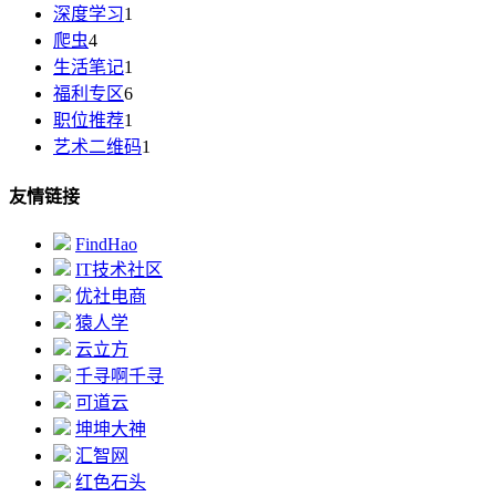
深度学习
1
爬虫
4
生活笔记
1
福利专区
6
职位推荐
1
艺术二维码
1
友情链接
FindHao
IT技术社区
优社电商
猿人学
云立方
千寻啊千寻
可道云
坤坤大神
汇智网
红色石头