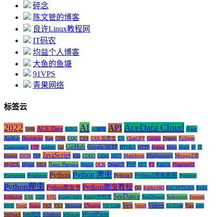
碎念
陈文管的博客
良许Linux教程网
IT码农
均益个人博客
大鱼的鱼塘
91VPS
青果网络
标签云
AI
AceData Cloud
2022
API
ACE Data
Ajax
2048
ADSL
AI编程
Audios
Bootstrap
Eclipse
Bug
CDN
CQC
CSS
CSS 反爬虫
CV
ChatGPT
Cookie
Django
GitHub
Google SERP
Elasticsearch
FTP
Gemini
Git
HTML5
HTTP
Hailuo
Hexo
Hook
IP
IT
JavaScript
Midjourney
MongoDB
Images
JSON
JSP
K8s
LOGO
Linux
MIUI
Markdown
Nano Banana
PHP
MySQL
Mysql
NBA
Nexior
OCR
OpenCV
PPT
PS
Pathlib
PhantomJS
Python 爬虫
Python
Python3爬虫教程
Producer
Python3
Playwright
Pythonic
Python爬虫
Python爬虫教程
Python爬虫书
QQ
RabbitMQ
ReCAPTCHA
Redis
SeeDance
SeeDream
Selenium
Riffusion
SAE
SSH
SVG
Scrapy-redis
Scrapy分布式
Session
Veo
Videos
Suno
Ubuntu
Vue
Shell
Sora2
TKE
TXT
Terminal
VS Code
Vercel
Vs Code
Web
WordPress
Webpack
Web网页
Windows
Winpcap