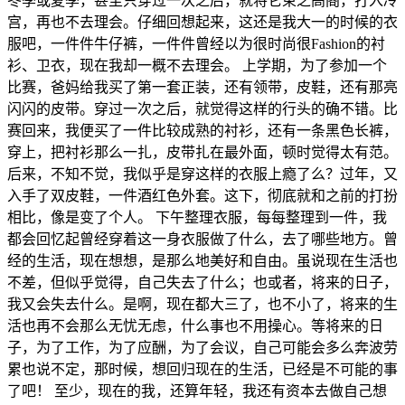
冬季或夏季，甚至只穿过一次之后，就将它束之高阁，打入冷
宫，再也不去理会。仔细回想起来，这还是我大一的时候的衣
服吧，一件件牛仔裤，一件件曾经以为很时尚很Fashion的衬
衫、卫衣，现在我却一概不去理会。 上学期，为了参加一个
比赛，爸妈给我买了第一套正装，还有领带，皮鞋，还有那亮
闪闪的皮带。穿过一次之后，就觉得这样的行头的确不错。比
赛回来，我便买了一件比较成熟的衬衫，还有一条黑色长裤，
穿上，把衬衫那么一扎，皮带扎在最外面，顿时觉得太有范。
后来，不知不觉，我似乎是穿这样的衣服上瘾了么？过年，又
入手了双皮鞋，一件酒红色外套。这下，彻底就和之前的打扮
相比，像是变了个人。 下午整理衣服，每每整理到一件，我
都会回忆起曾经穿着这一身衣服做了什么，去了哪些地方。曾
经的生活，现在想想，是那么地美好和自由。虽说现在生活也
不差，但似乎觉得，自己失去了什么；也或者，将来的日子，
我又会失去什么。是啊，现在都大三了，也不小了，将来的生
活也再不会那么无忧无虑，什么事也不用操心。等将来的日
子，为了工作，为了应酬，为了会议，自己可能会多么奔波劳
累也说不定，那时候，想回归现在的生活，已经是不可能的事
了吧！ 至少，现在的我，还算年轻，我还有资本去做自己想