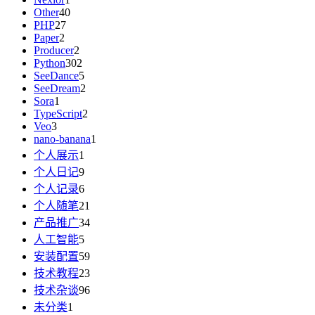
Other
40
PHP
27
Paper
2
Producer
2
Python
302
SeeDance
5
SeeDream
2
Sora
1
TypeScript
2
Veo
3
nano-banana
1
个人展示
1
个人日记
9
个人记录
6
个人随笔
21
产品推广
34
人工智能
5
安装配置
59
技术教程
23
技术杂谈
96
未分类
1